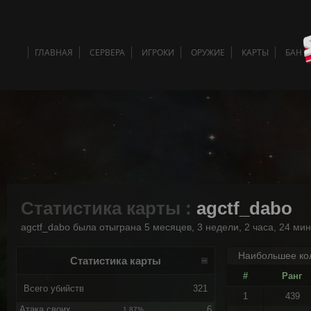
ГЛАВНАЯ
СЕРВЕРА
ИГРОКИ
ОРУЖИЕ
КАРТЫ
БАН 
Статистика карты :
agctf_dabo
agctf_dabo была отыграна 5 месяцев, 3 недели, 2 часа, 24 мин
Наибольшее кол
Статистика карты
#
Ранг
Всего убийств
321
1
439
Атака своих
6
1.87%