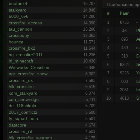
bootbox4
15,707
Наибольшее вр
stalkyard
14,848
#
Ранг
6000_6v6
14,280
-
1
8755
crossfire_access
14,090
tau_cannon
13,296
P
2
46
crosspony
12,063
Ar
3
895
bounce
11,571
s
4
439
crossfire_bk2
11,544
ag_crossfire2011
11,236
D
5
310
hl_minecraft
10,436
S
6
9284
Wetworks_Crossflex
9,345
Y
7
9226
agr_crossfire_snow
8,302
crossfire_dx
7,593
5
8
803
hlk_crossfire
6,515
b
9
2081
xdm_stalkyard
6,074
S
10
4013
con_snowridge
5,711
de_118shkola
5,709
2017_conflict2
5,608
fy_squad_beta
5,501
datacore
4,674
crossfire_r9
4,601
hlk_crossfire_weapon
4,175