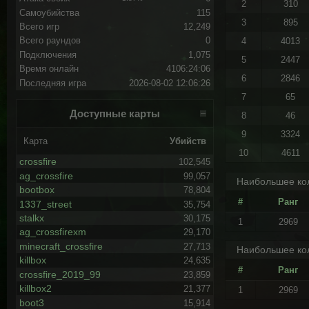
2
310
Самоубийства
115
3
895
Всего игр
12,249
Всего раундов
0
4
4013
Подключения
1,075
5
2447
Время онлайн
4106:24:06
6
2846
Последняя игра
2026-08-02 12:06:26
7
65
Доступные карты
8
46
9
3324
Карта
Убийств
10
4611
crossfire
102,545
ag_crossfire
99,057
Наибольшее кол
bootbox
78,804
#
Ранг
1337_street
35,754
stalkx
30,175
1
2969
ag_crossfirexm
29,170
minecraft_crossfire
27,713
Наибольшее кол
killbox
24,635
#
Ранг
crossfire_2019_99
23,859
killbox2
21,377
1
2969
boot3
15,914