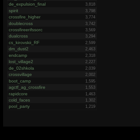
de_expulsion_final
3,818
spirit
3,798
crossfire_higher
3,774
doublecross
3,742
crossfireerifssorc
3,569
dualcross
3,294
cs_kirovskii_RF
2,599
dm_dust2
2,463
endcamp
2,318
lost_village2
2,227
de_02shkola
2,039
crossvillage
2,002
boot_camp
1,595
agctf_ag_crossfire
1,553
rapidcore
1,463
cold_faces
1,302
pool_party
1,219