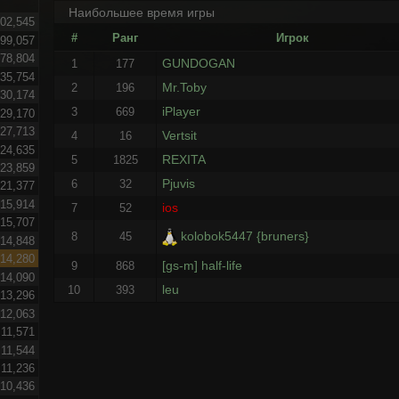
Наибольшее время игры
02,545
#
Ранг
Игрок
99,057
78,804
GUNDOGAN
1
177
35,754
Mr.Toby
2
196
30,174
iPlayer
3
669
29,170
27,713
Vertsit
4
16
24,635
REXITA
5
1825
23,859
Pjuvis
6
32
21,377
15,914
ios
7
52
15,707
kolobok5447 {bruners}
8
45
14,848
14,280
[gs-m] half-life
9
868
14,090
leu
10
393
13,296
12,063
11,571
11,544
11,236
10,436