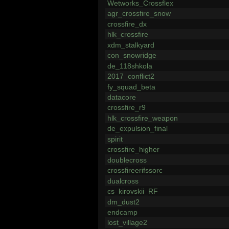
Wetworks_Crossflex
agr_crossfire_snow
crossfire_dx
hlk_crossfire
xdm_stalkyard
con_snowridge
de_118shkola
2017_conflict2
fy_squad_beta
datacore
crossfire_r9
hlk_crossfire_weapon
de_expulsion_final
spirit
crossfire_higher
doublecross
crossfireerifssorc
dualcross
cs_kirovskii_RF
dm_dust2
endcamp
lost_village2