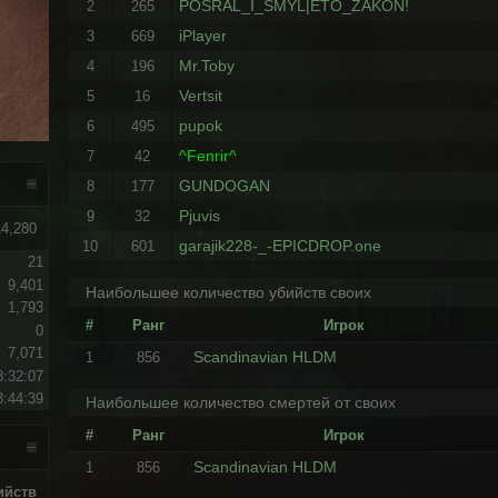
POSRAL_I_SMYL|ETO_ZAKON!
2
265
iPlayer
3
669
Mr.Toby
4
196
Vertsit
5
16
pupok
6
495
^Fenrir^
7
42
GUNDOGAN
8
177
Pjuvis
9
32
14,280
garajik228-_-EPICDROP.one
10
601
21
9,401
Наибольшее количество убийств своих
1,793
#
Ранг
Игрок
0
7,071
Scandinavian HLDM
1
856
8:32:07
3:44:39
Наибольшее количество смертей от своих
#
Ранг
Игрок
Scandinavian HLDM
1
856
ийств