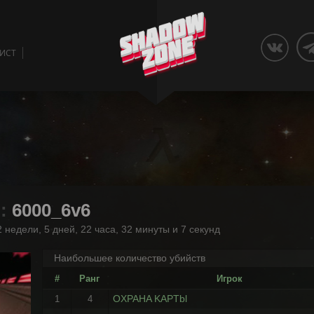
ЛИСТ
 :
6000_6v6
 недели, 5 дней, 22 часа, 32 минуты и 7 секунд
Наибольшее количество убийств
#
Ранг
Игрок
OXPAHA KAPTbl
1
4