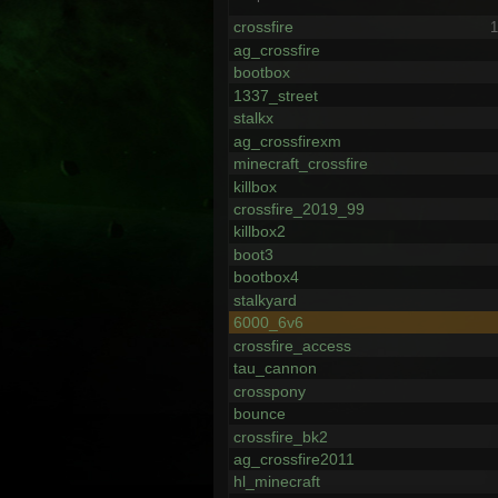
crossfire
1
ag_crossfire
bootbox
1337_street
stalkx
ag_crossfirexm
minecraft_crossfire
killbox
crossfire_2019_99
killbox2
boot3
bootbox4
stalkyard
6000_6v6
crossfire_access
tau_cannon
crosspony
bounce
crossfire_bk2
ag_crossfire2011
hl_minecraft