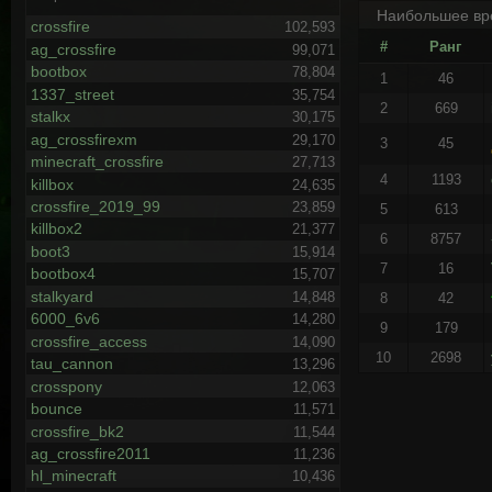
Наибольшее вр
crossfire
102,593
#
Ранг
ag_crossfire
99,071
bootbox
78,804
1
46
1337_street
35,754
2
669
stalkx
30,175
ag_crossfirexm
29,170
3
45
minecraft_crossfire
27,713
4
1193
killbox
24,635
crossfire_2019_99
23,859
5
613
killbox2
21,377
6
8757
boot3
15,914
7
16
bootbox4
15,707
stalkyard
14,848
8
42
6000_6v6
14,280
9
179
crossfire_access
14,090
10
2698
tau_cannon
13,296
crosspony
12,063
bounce
11,571
crossfire_bk2
11,544
ag_crossfire2011
11,236
hl_minecraft
10,436