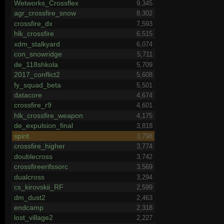
Wetworks_Crossflex
9,345
agr_crossfire_snow
8,302
crossfire_dx
7,593
hlk_crossfire
6,515
xdm_stalkyard
6,074
con_snowridge
5,711
de_118shkola
5,709
2017_conflict2
5,608
fy_squad_beta
5,501
datacore
4,674
crossfire_r9
4,601
hlk_crossfire_weapon
4,175
de_expulsion_final
3,818
spirit
3,798
crossfire_higher
3,774
doublecross
3,742
crossfireerifssorc
3,569
dualcross
3,294
cs_kirovskii_RF
2,599
dm_dust2
2,463
endcamp
2,318
lost_village2
2,227