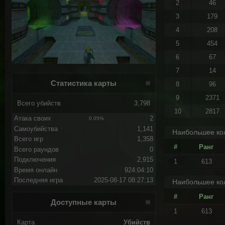
2
46
3
179
4
208
5
454
6
67
7
14
Статистика карты
8
96
9
2371
Всего убийств
3,798
10
2817
Атака своих
2
0.05%
Самоубийства
1,141
Наибольшее кол
Всего игр
1,358
#
Ранг
Всего раундов
0
Подключения
2,915
1
613
Время онлайн
924:04:10
Последняя игра
2025-08-17 08:27:13
Наибольшее кол
#
Ранг
Доступные карты
1
613
Карта
Убийств