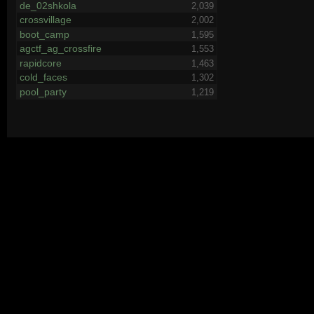
de_02shkola
2,039
crossvillage
2,002
boot_camp
1,595
agctf_ag_crossfire
1,553
rapidcore
1,463
cold_faces
1,302
pool_party
1,219