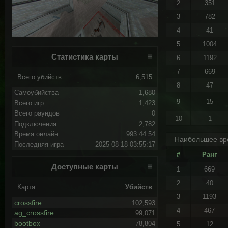
2
351
3
782
4
41
5
1004
Статистика карты
6
1192
7
669
Всего убийств
6,515
8
47
Самоубийства
1,680
9
15
Всего игр
1,423
Всего раундов
0
10
1
Подключения
2,782
Время онлайн
993:44:54
Наибольшее вр
Последняя игра
2025-08-18 03:55:17
#
Ранг
Доступные карты
1
669
2
40
Карта
Убийств
3
1193
crossfire
102,593
4
467
ag_crossfire
99,071
bootbox
78,804
5
12