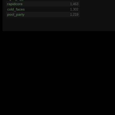
rapidcore
1,463
cold_faces
1,302
pool_party
1,219