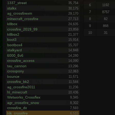
1337_street
35,754
6
1192
stalkx
30,175
7
8757
ag_crossfirexm
29,170
minecraft_crossfire
8
82
27,713
killbox
24,635
9
868
crossfire_2019_99
23,859
10
31
killbox2
21,377
boot3
15,914
bootbox4
15,707
stalkyard
14,848
6000_6v6
14,280
crossfire_access
14,090
tau_cannon
13,296
crosspony
12,063
bounce
11,571
crossfire_bk2
11,544
ag_crossfire2011
11,236
hl_minecraft
10,436
Wetworks_Crossflex
9,345
agr_crossfire_snow
8,302
crossfire_dx
7,593
hlk_crossfire
6,515