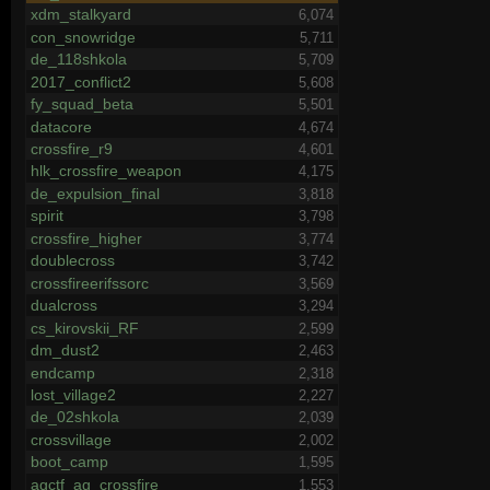
xdm_stalkyard
6,074
con_snowridge
5,711
de_118shkola
5,709
2017_conflict2
5,608
fy_squad_beta
5,501
datacore
4,674
crossfire_r9
4,601
hlk_crossfire_weapon
4,175
de_expulsion_final
3,818
spirit
3,798
crossfire_higher
3,774
doublecross
3,742
crossfireerifssorc
3,569
dualcross
3,294
cs_kirovskii_RF
2,599
dm_dust2
2,463
endcamp
2,318
lost_village2
2,227
de_02shkola
2,039
crossvillage
2,002
boot_camp
1,595
agctf_ag_crossfire
1,553