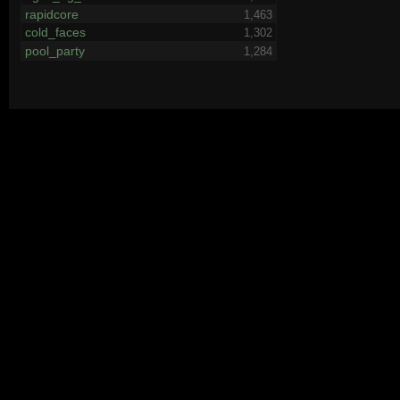
rapidcore
1,463
cold_faces
1,302
pool_party
1,284