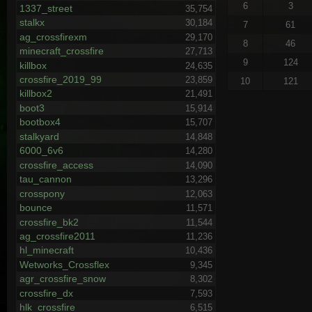
6
3
1337_street
35,754
stalkx
30,184
7
61
ag_crossfirexm
29,170
8
46
minecraft_crossfire
27,713
9
124
killbox
24,635
crossfire_2019_99
23,859
10
121
killbox2
21,491
boot3
15,914
bootbox4
15,707
stalkyard
14,848
6000_6v6
14,280
crossfire_access
14,090
tau_cannon
13,296
crosspony
12,063
bounce
11,571
crossfire_bk2
11,544
ag_crossfire2011
11,236
hl_minecraft
10,436
Wetworks_Crossflex
9,345
agr_crossfire_snow
8,302
crossfire_dx
7,593
hlk_crossfire
6,515