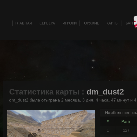
ГЛАВНАЯ
СЕРВЕРА
ИГРОКИ
ОРУЖИЕ
КАРТЫ
БАН 
Статистика карты :
dm_dust2
dm_dust2 была отыграна 2 месяца, 3 дня, 4 часа, 47 минут и 4
Наибольшее кол
#
Ранг
1
137