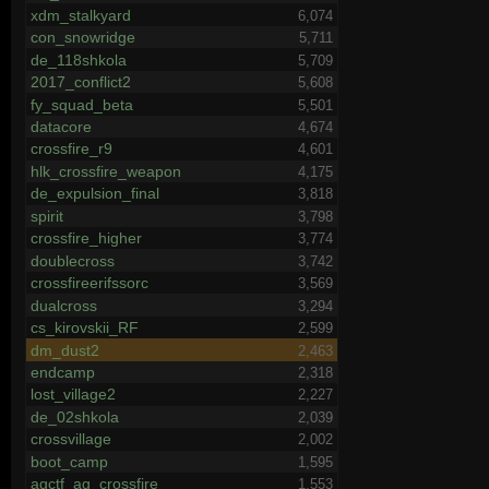
xdm_stalkyard
6,074
con_snowridge
5,711
de_118shkola
5,709
2017_conflict2
5,608
fy_squad_beta
5,501
datacore
4,674
crossfire_r9
4,601
hlk_crossfire_weapon
4,175
de_expulsion_final
3,818
spirit
3,798
crossfire_higher
3,774
doublecross
3,742
crossfireerifssorc
3,569
dualcross
3,294
cs_kirovskii_RF
2,599
dm_dust2
2,463
endcamp
2,318
lost_village2
2,227
de_02shkola
2,039
crossvillage
2,002
boot_camp
1,595
agctf_ag_crossfire
1,553