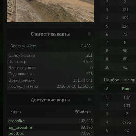
2
2
3
121
4
199
5
124
Статистика карты
6
72
7
5
Всего убийств
2,463
8
98
Самоубийства
201
9
80
Всего игр
4,622
10
42
Всего раундов
0
Подключения
925
Наибольшее вр
Время онлайн
1516:47:41
Последняя игра
2026-08-10 12:58:05
#
Ранг
1
137
Доступные карты
2
199
Карта
Убийств
3
2
crossfire
102,623
4
8765
ag_crossfire
99,178
5
42
bootbox
78,804