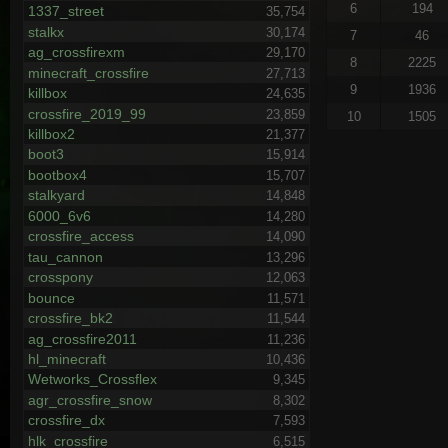
6
194
1337_street
35,754
stalkx
30,174
7
46
ag_crossfirexm
29,170
8
2225
minecraft_crossfire
27,713
9
1936
killbox
24,635
crossfire_2019_99
23,859
10
1505
killbox2
21,377
boot3
15,914
bootbox4
15,707
stalkyard
14,848
6000_6v6
14,280
crossfire_access
14,090
tau_cannon
13,296
crosspony
12,063
bounce
11,571
crossfire_bk2
11,544
ag_crossfire2011
11,236
hl_minecraft
10,436
Wetworks_Crossflex
9,345
agr_crossfire_snow
8,302
crossfire_dx
7,593
hlk_crossfire
6,515