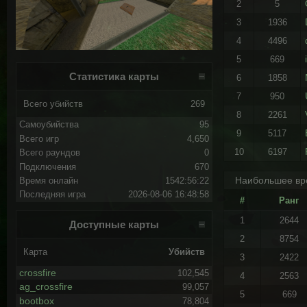
2
5
3
1936
4
4496
5
669
Статистика карты
6
1858
7
950
Всего убийств
269
8
2261
Самоубийства
95
9
5117
Всего игр
4,650
10
6197
Всего раундов
0
Подключения
670
Наибольшее вр
Время онлайн
1542:56:22
Последняя игра
2026-08-06 16:48:58
#
Ранг
1
2644
Доступные карты
2
8754
Карта
Убийств
3
2422
crossfire
102,545
4
2563
ag_crossfire
99,057
5
669
bootbox
78,804