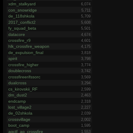
xdm_stalkyard
6,074
con_snowridge
5,711
de_118shkola
5,709
2017_conflict2
5,608
fy_squad_beta
5,501
datacore
4,674
crossfire_r9
4,601
hlk_crossfire_weapon
4,175
de_expulsion_final
3,818
spirit
3,798
crossfire_higher
3,774
doublecross
3,742
crossfireerifssorc
3,569
dualcross
3,294
cs_kirovskii_RF
2,599
dm_dust2
2,463
endcamp
2,318
lost_village2
2,227
de_02shkola
2,039
crossvillage
2,002
boot_camp
1,595
agctf_ag_crossfire
1,553