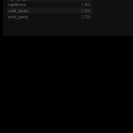
rapidcore
1,463
cold_faces
1,302
pool_party
1,219