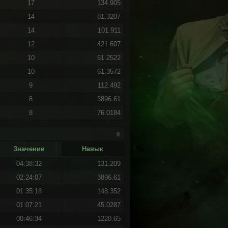
17
134.905
14
81.3207
14
101.911
12
421.607
10
61.2522
10
61.3572
9
112.492
8
3896.61
8
76.0184
Значение
Навык
04:38:32
131.209
02:24:07
3896.61
01:35:18
148.352
01:07:21
45.0287
00:46:34
1220.65