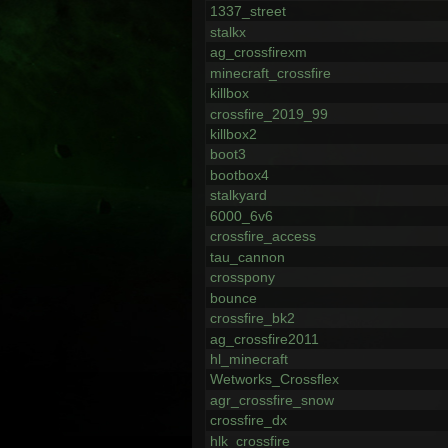
1337_street
stalkx
ag_crossfirexm
minecraft_crossfire
killbox
crossfire_2019_99
killbox2
boot3
bootbox4
stalkyard
6000_6v6
crossfire_access
tau_cannon
crosspony
bounce
crossfire_bk2
ag_crossfire2011
hl_minecraft
Wetworks_Crossflex
agr_crossfire_snow
crossfire_dx
hlk_crossfire