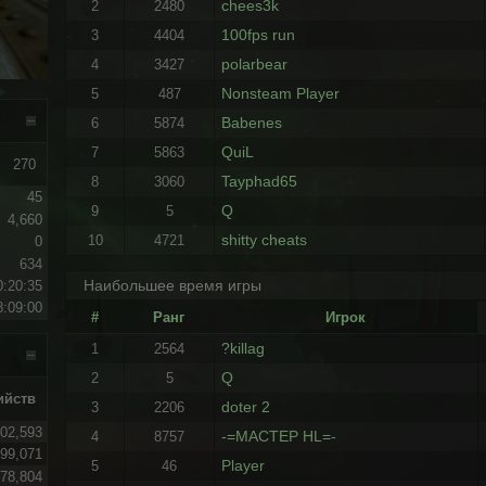
chees3k
2
2480
100fps run
3
4404
polarbear
4
3427
Nonsteam Player
5
487
Babenes
6
5874
QuiL
7
5863
270
Tayphad65
8
3060
45
Q
9
5
4,660
shitty cheats
10
4721
0
634
Наибольшее время игры
0:20:35
8:09:00
#
Ранг
Игрок
?killag
1
2564
Q
2
5
ийств
doter 2
3
2206
02,593
-=MACTEP HL=-
4
8757
99,071
Player
5
46
78,804