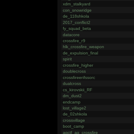
xdm_stalkyard
con_snowridge
de_118shkola
2017_conflict2
fy_squad_beta
datacore
crossfire_r9
hlk_crossfire_weapon
de_expulsion_final
spirit
crossfire_higher
doublecross
crossfireerifssorc
dualcross
cs_kirovskii_RF
dm_dust2
endcamp
lost_village2
de_02shkola
crossvillage
boot_camp
agctf_ag_crossfire