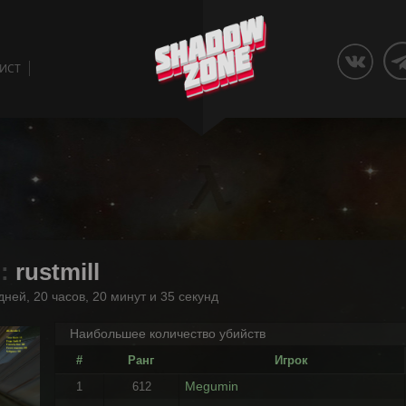
ЛИСТ
 :
rustmill
дней, 20 часов, 20 минут и 35 секунд
Наибольшее количество убийств
#
Ранг
Игрок
Megumin
1
612