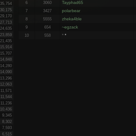
Tayphad65
6
3060
35,754
30,175
polarbear
7
3427
29,170
zheka4ble
8
5555
27,713
~egzack
9
654
24,635
23,859
*
*
10
558
21,435
15,914
15,707
14,848
14,280
14,090
13,296
12,063
11,571
11,544
11,236
10,436
9,345
8,302
7,593
6,515