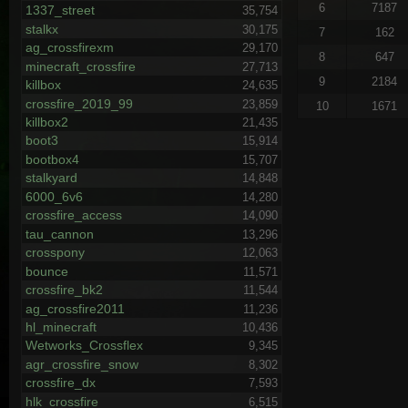
6
7187
1337_street
35,754
stalkx
30,175
7
162
ag_crossfirexm
29,170
8
647
minecraft_crossfire
27,713
9
2184
killbox
24,635
crossfire_2019_99
23,859
10
1671
killbox2
21,435
boot3
15,914
bootbox4
15,707
stalkyard
14,848
6000_6v6
14,280
crossfire_access
14,090
tau_cannon
13,296
crosspony
12,063
bounce
11,571
crossfire_bk2
11,544
ag_crossfire2011
11,236
hl_minecraft
10,436
Wetworks_Crossflex
9,345
agr_crossfire_snow
8,302
crossfire_dx
7,593
hlk_crossfire
6,515