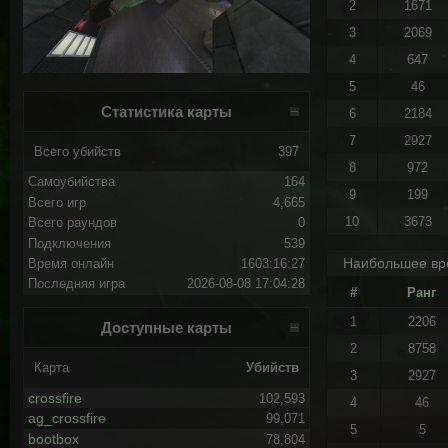
2
1671
3
2069
4
647
5
46
Статистика карты
6
2184
7
2927
Всего убийств
397
8
972
Самоубийства
164
9
199
Всего игр
4,665
10
3673
Всего раундов
0
Подключения
539
Наибольшее вр
Время онлайн
1603:16:27
Последняя игра
2026-08-08 17:04:28
#
Ранг
1
2206
Доступные карты
2
8758
Карта
Убийств
3
2927
crossfire
102,593
4
46
ag_crossfire
99,071
5
5
bootbox
78,804