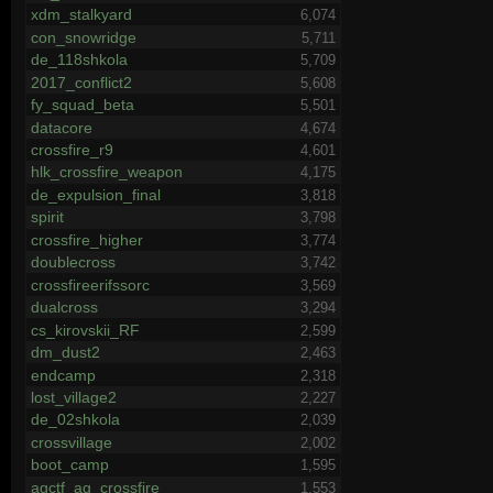
xdm_stalkyard
6,074
con_snowridge
5,711
de_118shkola
5,709
2017_conflict2
5,608
fy_squad_beta
5,501
datacore
4,674
crossfire_r9
4,601
hlk_crossfire_weapon
4,175
de_expulsion_final
3,818
spirit
3,798
crossfire_higher
3,774
doublecross
3,742
crossfireerifssorc
3,569
dualcross
3,294
cs_kirovskii_RF
2,599
dm_dust2
2,463
endcamp
2,318
lost_village2
2,227
de_02shkola
2,039
crossvillage
2,002
boot_camp
1,595
agctf_ag_crossfire
1,553