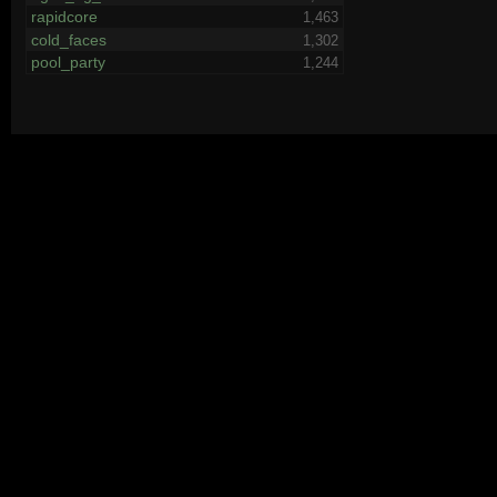
rapidcore
1,463
cold_faces
1,302
pool_party
1,244