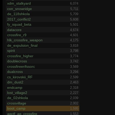
xdm_stalkyard
6,074
con_snowridge
5,711
de_118shkola
5,709
2017_conflict2
5,608
fy_squad_beta
5,501
datacore
4,674
crossfire_r9
4,601
hlk_crossfire_weapon
4,175
de_expulsion_final
3,818
spirit
3,798
crossfire_higher
3,774
doublecross
3,742
crossfireerifssorc
3,569
dualcross
3,294
cs_kirovskii_RF
2,599
dm_dust2
2,463
endcamp
2,318
lost_village2
2,227
de_02shkola
2,039
crossvillage
2,002
boot_camp
1,595
agctf_ag_crossfire
1,553