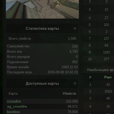
2
3
3
15
4
27
5
202
Статистика карты
6
2
Всего убийств
1,595
7
227
8
94
Самоубийства
216
Всего игр
4,743
9
1182
Всего раундов
0
10
377
Подключения
952
Время онлайн
1583:11:53
Наибольшее вр
Последняя игра
2026-08-08 10:42:23
#
Ранг
Доступные карты
1
42
2
2563
Карта
Убийств
3
46
crossfire
102,593
ag_crossfire
4
15
99,071
bootbox
78,804