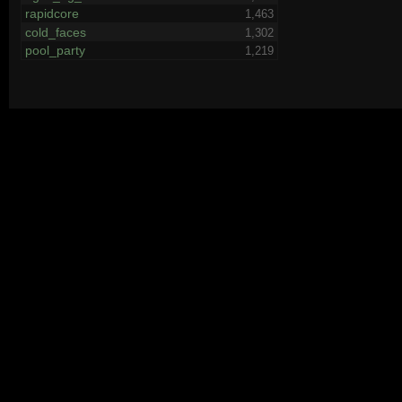
rapidcore
1,463
cold_faces
1,302
pool_party
1,219