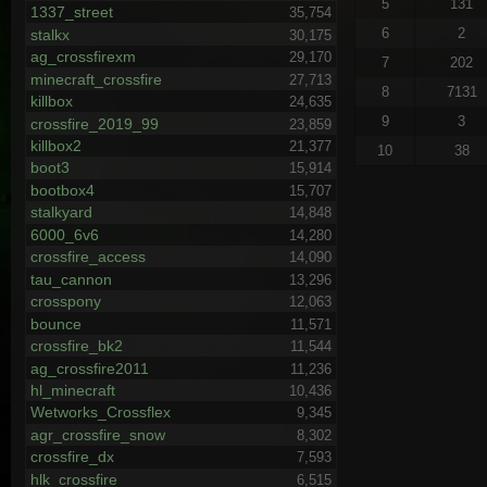
5
131
1337_street
35,754
6
2
stalkx
30,175
ag_crossfirexm
29,170
7
202
minecraft_crossfire
27,713
8
7131
killbox
24,635
9
3
crossfire_2019_99
23,859
killbox2
21,377
10
38
boot3
15,914
bootbox4
15,707
stalkyard
14,848
6000_6v6
14,280
crossfire_access
14,090
tau_cannon
13,296
crosspony
12,063
bounce
11,571
crossfire_bk2
11,544
ag_crossfire2011
11,236
hl_minecraft
10,436
Wetworks_Crossflex
9,345
agr_crossfire_snow
8,302
crossfire_dx
7,593
hlk_crossfire
6,515