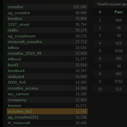
Наибольшее вр
crossfire
102,545
#
Ранг
ag_crossfire
98,998
bootbox
78,804
1
669
1337_street
35,754
2
46
stalkx
30,174
3
40
ag_crossfirexm
29,170
minecraft_crossfire
27,713
4
419
killbox
24,635
5
9334
crossfire_2019_99
23,859
6
280
killbox2
21,377
boot3
15,914
7
34
bootbox4
15,707
8
402
stalkyard
14,848
9
8751
6000_6v6
14,280
crossfire_access
14,090
10
613
tau_cannon
13,296
crosspony
12,063
bounce
11,571
crossfire_bk2
11,544
ag_crossfire2011
11,236
hl_minecraft
10,436