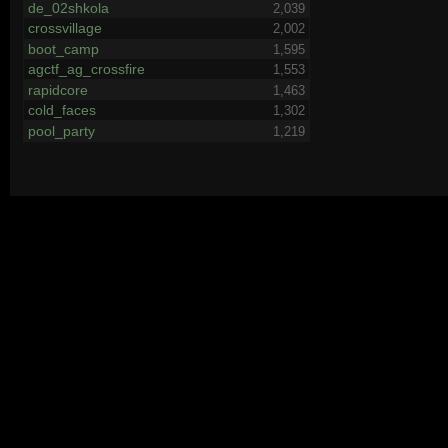
de_02shkola
2,039
crossvillage
2,002
boot_camp
1,595
agctf_ag_crossfire
1,553
rapidcore
1,463
cold_faces
1,302
pool_party
1,219