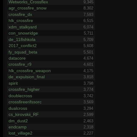
Wetworks_Crossflex
9,345
agr_crossfire_snow
8,302
crossfire_dx
7,593
hlk_crossfire
6,515
xdm_stalkyard
6,074
con_snowridge
5,711
de_118shkola
5,709
2017_conflict2
5,608
fy_squad_beta
5,501
datacore
4,674
crossfire_r9
4,601
hlk_crossfire_weapon
4,175
de_expulsion_final
3,818
spirit
3,798
crossfire_higher
3,774
doublecross
3,742
crossfireerifssorc
3,569
dualcross
3,294
cs_kirovskii_RF
2,599
dm_dust2
2,463
endcamp
2,318
lost_village2
2,227