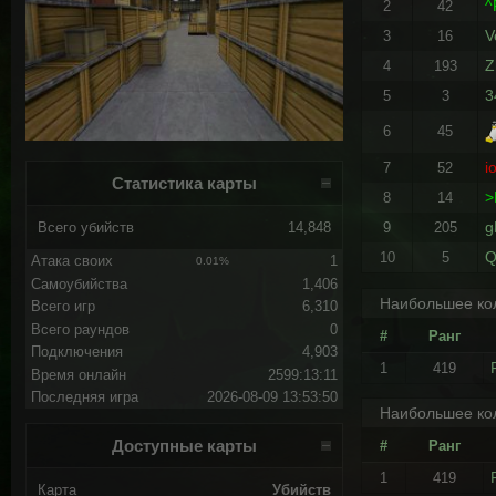
^
2
42
V
3
16
Z
4
193
3
5
3
6
45
i
7
52
Статистика карты
>
8
14
g
Всего убийств
14,848
9
205
10
5
Атака своих
1
0.01%
Самоубийства
1,406
Наибольшее кол
Всего игр
6,310
Всего раундов
0
#
Ранг
Подключения
4,903
1
419
Время онлайн
2599:13:11
Последняя игра
2026-08-09 13:53:50
Наибольшее кол
Доступные карты
#
Ранг
1
419
Карта
Убийств