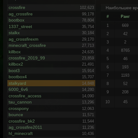
crossfire
Наибольшее вр
102,623
ag_crossfire
99,178
#
Ранг
bootbox
78,804
1
669
1337_street
35,754
stalkx
30,184
2
42
ag_crossfirexm
29,170
3
2
minecraft_crossfire
27,713
4
8765
killbox
24,635
crossfire_2019_99
23,859
5
46
killbox2
21,491
6
193
boot3
15,914
7
1193
bootbox4
15,707
stalkyard
14,848
8
52
6000_6v6
14,280
9
208
crossfire_access
14,090
tau_cannon
10
45
13,296
crosspony
12,063
bounce
11,571
crossfire_bk2
11,544
ag_crossfire2011
11,236
hl_minecraft
10,436