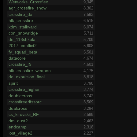
Wetworks_Crossflex
9,345
agr_crossfire_snow
8,302
crossfire_dx
7,593
hlk_crossfire
6,515
xdm_stalkyard
6,074
con_snowridge
5,711
de_118shkola
5,709
2017_conflict2
5,608
fy_squad_beta
5,501
datacore
4,674
crossfire_r9
4,601
hlk_crossfire_weapon
4,175
de_expulsion_final
3,818
spirit
3,798
crossfire_higher
3,774
doublecross
3,742
crossfireerifssorc
3,569
dualcross
3,294
cs_kirovskii_RF
2,599
dm_dust2
2,463
endcamp
2,318
lost_village2
2,227