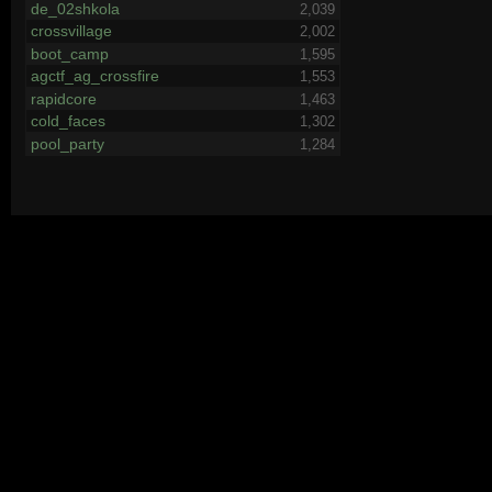
de_02shkola
2,039
crossvillage
2,002
boot_camp
1,595
agctf_ag_crossfire
1,553
rapidcore
1,463
cold_faces
1,302
pool_party
1,284