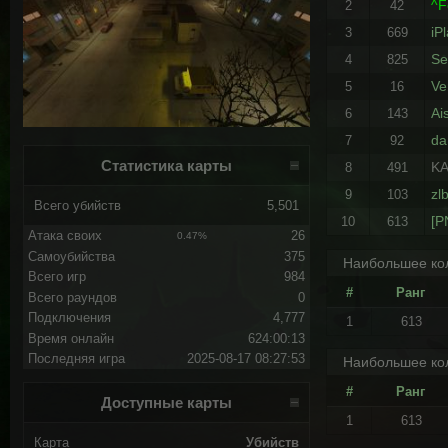
^F
2
42
iP
3
669
Se
4
825
Ve
5
16
Ai
6
143
da
7
92
Статистика карты
K
8
491
zl
9
103
Всего убийств
5,501
[P
10
613
Атака своих
26
0.47%
Самоубийства
375
Наибольшее кол
Всего игр
984
#
Ранг
Всего раундов
0
Подключения
4,777
1
613
Время онлайн
624:00:13
Последняя игра
2025-08-17 08:27:53
Наибольшее кол
#
Ранг
Доступные карты
1
613
Карта
Убийств