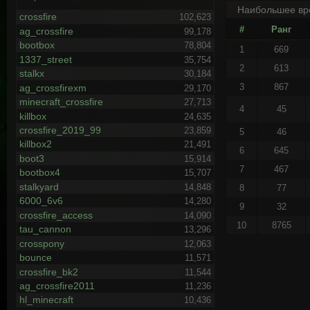
Наибольшее вр
crossfire
102,623
#
Ранг
ag_crossfire
99,178
bootbox
78,804
1
669
1337_street
35,754
2
613
stalkx
30,184
3
867
ag_crossfirexm
29,170
minecraft_crossfire
27,713
4
45
killbox
24,635
crossfire_2019_99
23,859
5
46
killbox2
21,491
6
645
boot3
15,914
7
467
bootbox4
15,707
stalkyard
14,848
8
77
6000_6v6
14,280
9
32
crossfire_access
14,090
10
8765
tau_cannon
13,296
crosspony
12,063
bounce
11,571
crossfire_bk2
11,544
ag_crossfire2011
11,236
hl_minecraft
10,436