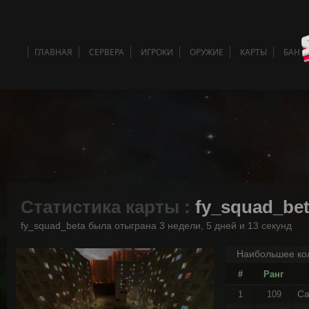
ГЛАВНАЯ
СЕРВЕРА
ИГРОКИ
ОРУЖИЕ
КАРТЫ
БАН 
Статистика карты :
fy_squad_be
fy_squad_beta была отыграна 3 недели, 5 дней и 13 секунд
Наибольшее кол
#
Ранг
Ca
1
109