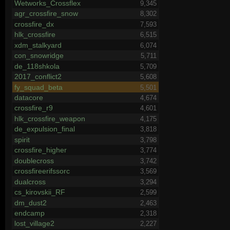
Wetworks_Crossflex
9,345
agr_crossfire_snow
8,302
crossfire_dx
7,593
hlk_crossfire
6,515
xdm_stalkyard
6,074
con_snowridge
5,711
de_118shkola
5,709
2017_conflict2
5,608
fy_squad_beta
5,501
datacore
4,674
crossfire_r9
4,601
hlk_crossfire_weapon
4,175
de_expulsion_final
3,818
spirit
3,798
crossfire_higher
3,774
doublecross
3,742
crossfireerifssorc
3,569
dualcross
3,294
cs_kirovskii_RF
2,599
dm_dust2
2,463
endcamp
2,318
lost_village2
2,227