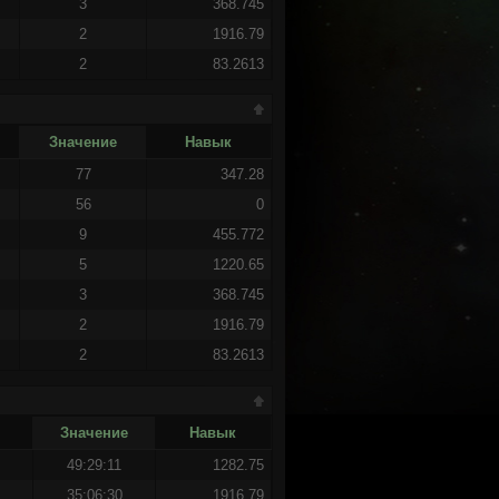
3
368.745
2
1916.79
2
83.2613
Значение
Навык
77
347.28
56
0
9
455.772
5
1220.65
3
368.745
2
1916.79
2
83.2613
Значение
Навык
49:29:11
1282.75
35:06:30
1916.79