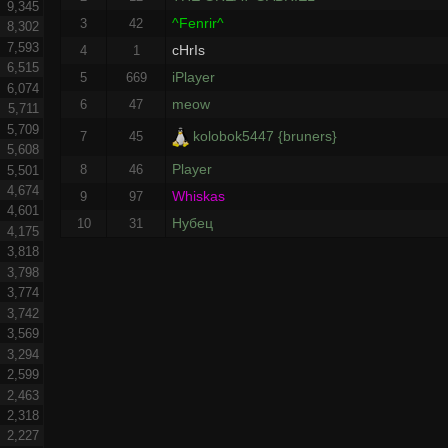
9,345
^Fenrir^
3
42
8,302
7,593
cHrIs
4
1
6,515
iPlayer
5
669
6,074
meow
6
47
5,711
5,709
kolobok5447 {bruners}
7
45
5,608
Player
8
46
5,501
4,674
Whiskas
9
97
4,601
Нубец
10
31
4,175
3,818
3,798
3,774
3,742
3,569
3,294
2,599
2,463
2,318
2,227