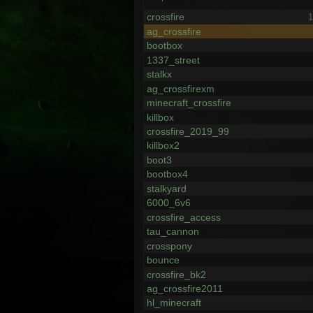
crossfire
1
ag_crossfire
bootbox
1337_street
stalkx
ag_crossfirexm
minecraft_crossfire
killbox
crossfire_2019_99
killbox2
boot3
bootbox4
stalkyard
6000_6v6
crossfire_access
tau_cannon
crosspony
bounce
crossfire_bk2
ag_crossfire2011
hl_minecraft