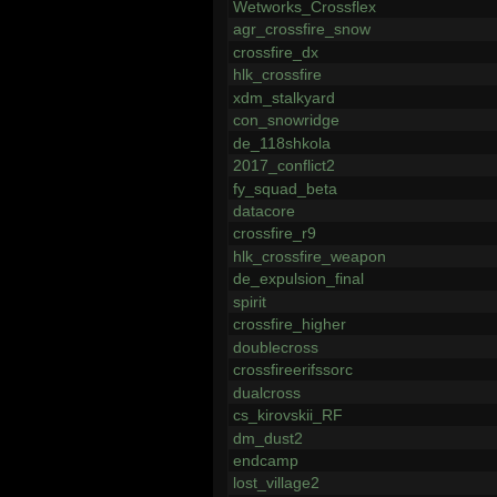
Wetworks_Crossflex
agr_crossfire_snow
crossfire_dx
hlk_crossfire
xdm_stalkyard
con_snowridge
de_118shkola
2017_conflict2
fy_squad_beta
datacore
crossfire_r9
hlk_crossfire_weapon
de_expulsion_final
spirit
crossfire_higher
doublecross
crossfireerifssorc
dualcross
cs_kirovskii_RF
dm_dust2
endcamp
lost_village2