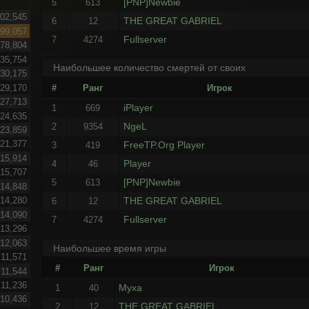
[PNP]Newbie
5
613
02,545
THE GREAT GABRIEL
6
12
99,057
Fullserver
7
4274
78,804
35,754
Наибольшее количество смертей от своих
30,175
29,170
#
Ранг
Игрок
27,713
iPlayer
1
669
24,635
NgeL
2
9354
23,859
21,377
FreeTP.Org Player
3
419
15,914
Player
4
46
15,707
[PNP]Newbie
5
613
14,848
THE GREAT GABRIEL
14,280
6
12
14,090
Fullserver
7
4274
13,296
12,063
Наибольшее время игры
11,571
#
Ранг
Игрок
11,544
11,236
Myxa
1
40
10,436
THE GREAT GABRIEL
2
12