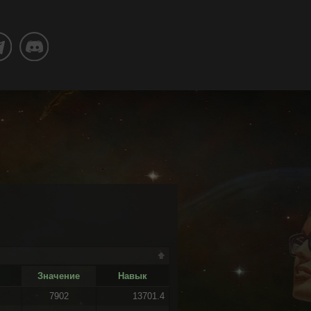
Значение
Навык
7902
13701.4