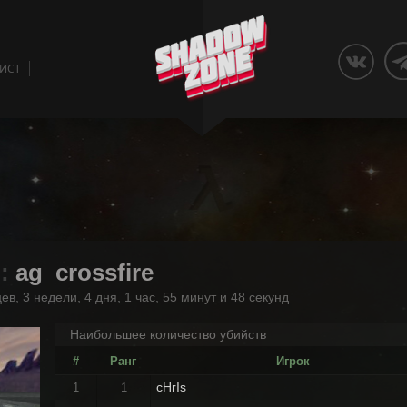
ЛИСТ
 :
ag_crossfire
ев, 3 недели, 4 дня, 1 час, 55 минут и 48 секунд
Наибольшее количество убийств
#
Ранг
Игрок
cHrIs
1
1