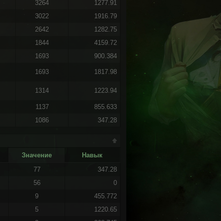
3264
1277.91
3022
1916.79
2642
1282.75
1844
4159.72
1693
900.384
1693
1817.98
1314
1223.94
1137
855.633
1086
347.28
Значение
Навык
77
347.28
56
0
9
455.772
5
1220.65