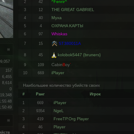
^Fenrir^
2
42
THE GREAT GABRIEL
3
12
Myxa
4
40
OXPAHA KAPTbl
5
4
Whiskas
6
97
ST380011A
7
15
kolobok5447 {bruners}
8
45
99,057
Cabin
B
oy
`
9
109
157
iPlayer
10
669
6,455
8,614
Наибольшее количество убийств своих
0
#
Ранг
Игрок
19,348
1:55:48
iPlayer
1
669
1:50:49
NgeL
2
9354
FreeTP.Org Player
3
419
Player
4
46
ийств