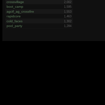
crossvillage
2,002
boot_camp
1,595
agctf_ag_crossfire
1,553
rapidcore
1,463
cold_faces
1,302
pool_party
1,284