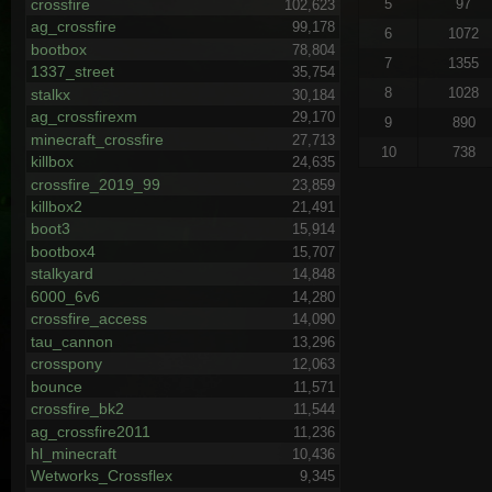
5
97
crossfire
102,623
ag_crossfire
99,178
6
1072
bootbox
78,804
7
1355
1337_street
35,754
8
1028
stalkx
30,184
ag_crossfirexm
29,170
9
890
minecraft_crossfire
27,713
10
738
killbox
24,635
crossfire_2019_99
23,859
killbox2
21,491
boot3
15,914
bootbox4
15,707
stalkyard
14,848
6000_6v6
14,280
crossfire_access
14,090
tau_cannon
13,296
crosspony
12,063
bounce
11,571
crossfire_bk2
11,544
ag_crossfire2011
11,236
hl_minecraft
10,436
Wetworks_Crossflex
9,345