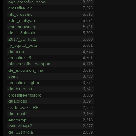
agr_crossfire_snow
8,302
crossfire_dx
7,593
hlk_crossfire
6,515
xdm_stalkyard
6,074
con_snowridge
5,711
de_118shkola
5,709
2017_conflict2
5,608
fy_squad_beta
5,501
datacore
4,674
crossfire_r9
4,601
hlk_crossfire_weapon
4,175
de_expulsion_final
3,818
spirit
3,798
crossfire_higher
3,774
doublecross
3,742
crossfireerifssorc
3,569
dualcross
3,294
cs_kirovskii_RF
2,599
dm_dust2
2,463
endcamp
2,318
lost_village2
2,227
de_02shkola
2,039