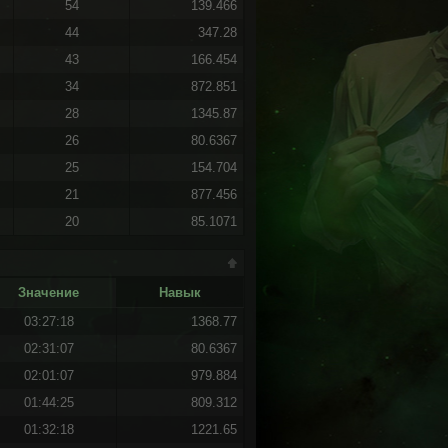
54
139.466
44
347.28
43
166.454
34
872.851
28
1345.87
26
80.6367
25
154.704
21
877.456
20
85.1071
Значение
Навык
03:27:18
1368.77
02:31:07
80.6367
02:01:07
979.884
01:44:25
809.312
01:32:18
1221.65