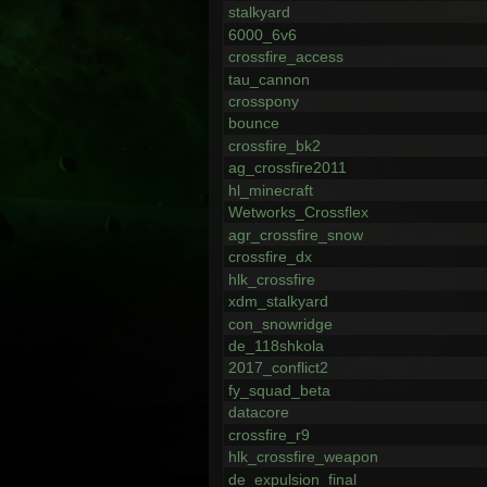
stalkyard
6000_6v6
crossfire_access
tau_cannon
crosspony
bounce
crossfire_bk2
ag_crossfire2011
hl_minecraft
Wetworks_Crossflex
agr_crossfire_snow
crossfire_dx
hlk_crossfire
xdm_stalkyard
con_snowridge
de_118shkola
2017_conflict2
fy_squad_beta
datacore
crossfire_r9
hlk_crossfire_weapon
de_expulsion_final