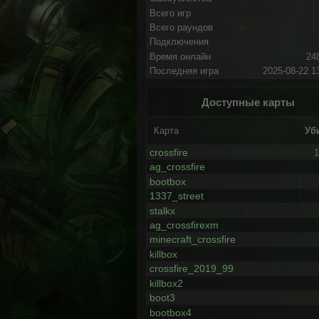
Всего игр
Всего раундов
Подключения
Время онлайн
24
Последняя игра
2025-08-22 1
Доступные карты
Карта
Уб
crossfire
1
ag_crossfire
bootbox
1337_street
stalkx
ag_crossfirexm
minecraft_crossfire
killbox
crossfire_2019_99
killbox2
boot3
bootbox4