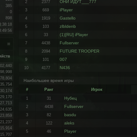
ОНИ ИДУТ___777
2
2377
385
iPlayer
3
669
0
Gastello
898
4
1919
8:38:18
zlbldenb
5
103
3:49:56
(1)[RU] iPlayer
6
33
Fullserver
7
4438
FUTURE TROOPER
8
2094
ийств
007
9
101
02,440
N436
10
4177
98,998
78,804
Наибольшее время игры
35,754
#
Ранг
Игрок
30,174
29,170
Нубец
1
31
27,713
Fullserver
2
4438
24,635
basdu
3
82
23,859
21,237
aleks
4
122
15,914
Player
5
46
15,707