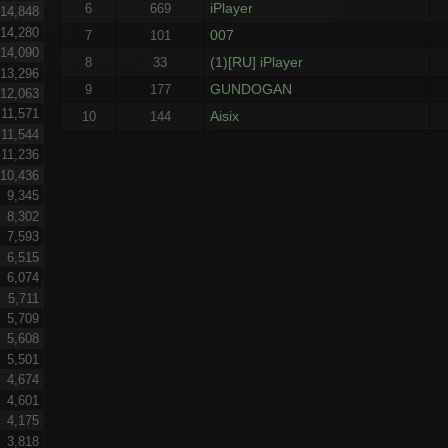
iPlayer
6
669
14,848
14,280
007
7
101
14,090
(1)[RU] iPlayer
8
33
13,296
GUNDOGAN
9
177
12,063
11,571
Aisix
10
144
11,544
11,236
10,436
9,345
8,302
7,593
6,515
6,074
5,711
5,709
5,608
5,501
4,674
4,601
4,175
3,818