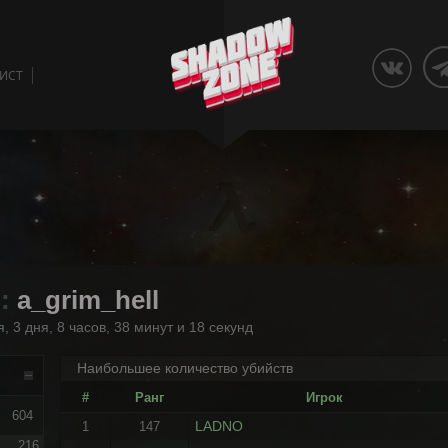
ЛИСТ
 :
a_grim_hell
, 3 дня, 8 часов, 38 минут и 18 секунд
Наибольшее количество убийств
#
Ранг
Игрок
604
LADNO
1
147
216