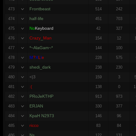
Frontbeast
473
514
242
half-life
474
451
703
No
Keyboard
475
42
327
Crazy
_
Man
476
154
12
*~AlaGam~*
477
144
100
M
?
X
L
l
e
478
228
575
shedi_dark
479
238
230
<|3
480
159
3
:(
481
138
0
1
PRoJeKTHP
482
913
973
ERJAN
483
330
377
KpaH N2973
484
146
96
ricco
485
83
84
Ns
486
122
131