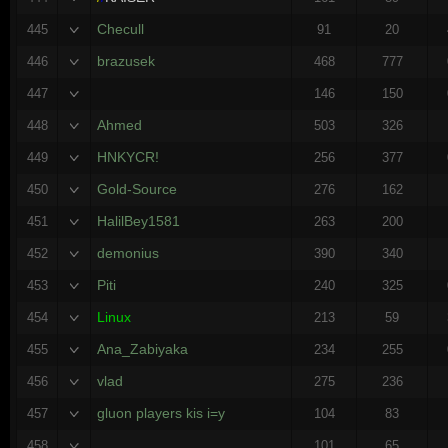
Checull
445
91
20
brazusek
446
468
777
447
146
150
Ahmed
448
503
326
HNKYCR!
449
256
377
Gold-Source
450
276
162
HalilBey1581
451
263
200
demonius
452
390
340
Piti
453
240
325
Linux
454
213
59
Ana_Zabiyaka
455
234
255
vlad
456
275
236
gluon players kis i=y
457
104
83
458
101
65