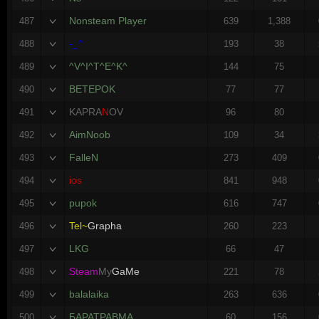
Nonsteam Player
487
639
1,388
-_^
488
193
38
^V^I^T^E^K^
489
144
75
BETEPOK
490
77
77
KAPRA
N
OV
491
96
80
AimNoob
492
109
34
FalleN
493
273
409
ios
494
841
948
pupok
495
616
747
Tel~
Grapha
496
260
223
LKG
497
66
47
Steam
My
GaMe
498
221
78
balalaika
499
263
636
БАРАТРАВМА
500
60
156