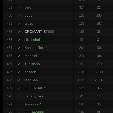
veto
459
324
127
oops
460
135
235
craze
461
136
167
CROMARTIE
T888
462
165
36
sikici ebal
463
97
31
Kpasnui Teror
464
264
186
madrud
465
224
184
Tunisiano
466
93
179
egzack~
467
2,681
3,013
MaqSaa
468
1,721
2,056
LEGENDARY
469
120
366
барабулька
470
94
14
Awwwaak?
471
108
33
666SAW666
472
192
194