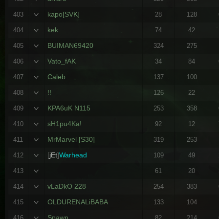
kapo[SVK]
403
28
128
kek
404
74
42
BUIMAN69420
405
324
275
Vato_fAK
406
34
84
Caleb
407
137
100
!!
408
126
22
KPA6uK N115
409
253
358
sH1pu4Ka!
410
92
12
MrMarvel [S30]
411
319
253
[
jEt
]
Warhead
412
109
49
413
61
20
vLaDkO 228
414
254
383
OLDURENALiBABA
415
133
104
Spawn
416
82
214