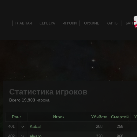
ГЛАВНАЯ
СЕРВЕРА
ИГРОКИ
ОРУЖИЕ
КАРТЫ
БАН 
Статистика игроков
Всего
19,903
игрока
Ранг
Игрок
Убийств
Смертей
У
Kabal
401
288
259
alvaro
402
320
968