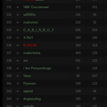
ЧВК 'Сыслянчик'
331
372
501
wIERDo
332
141
36
mahomet
333
102
32
C_A_B_I_N_B_O_Y
334
506
516
X-RaY
335
240
240
B
XALVE
336
359
318
makentoha
337
404
126
soi
338
241
125
/.Av/ Ponyondrugs
339
72
144
Visor
340
48
247
Pyeman
341
108
122
aqesd
342
109
48
doglazydog
343
185
87
pykolik
344
160
116