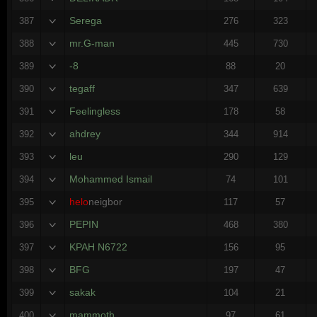
Serega
387
276
323
mr.G-man
388
445
730
-8
389
88
20
tegaff
390
347
639
Feelingless
391
178
58
ahdrey
392
344
914
leu
393
290
129
Mohammed Ismail
394
74
101
helo
neigbor
395
117
57
PEPIN
396
468
380
KPAH N6722
397
156
95
BFG
398
197
47
sakak
399
104
21
mammoth
400
97
61