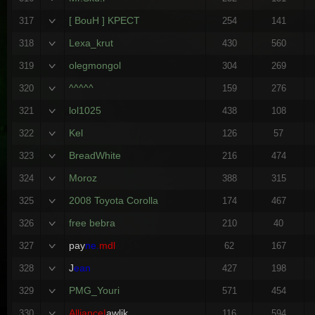
[ BouH ] KPECT
317
254
141
Lexa_krut
318
430
560
olegmongol
319
304
269
^^^^^
320
159
276
lol1025
321
438
108
Kel
322
126
57
BreadWhite
323
216
474
Moroz
324
388
315
2008 Toyota Corolla
325
174
467
free bebra
326
210
40
pay
ne.
mdl
327
62
167
J
ean
328
427
198
PMG_Youri
329
571
454
Alliance|
awlik
330
116
594