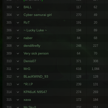
BALL
303
117
62
Cyber samurai girl
304
270
49
RzT
305
191
20
~ Lucky Luke ~
306
194
89
naber
307
84
68
dendifirefly
308
248
227
Very sick person
309
64
70
Denis07
310
371
308
MrG
311
616
1,084
BLacKWIND_93
312
128
128
^R.I.P
313
239
131
KPA6uK N9547
314
274
269
xaxa
315
172
184
Mr.Sku!l
316
232
151