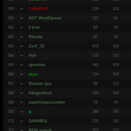
CyBeRBoT
359
129
126
AGT WorldSpawn
360
221
91
ti kran
361
83
92
Ritsuka
362
50
56
Zer0_!Q
363
478
428
Hy6
364
170
107
sjmamke
365
442
653
ricco
366
134
318
Russian guy
367
89
127
Adogeorbod
368
120
344
superlongcucumber
369
79
44
q
370
388
755
DANABOL
371
201
163
REALantepli
372
553
222