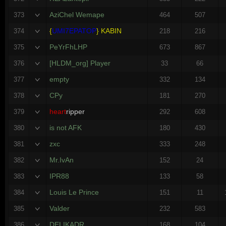
AziChel Wemape
373
464
507
{
UMI7EPATOP
}
KABIN
374
218
216
PeYrFhLHP
375
673
867
[HLDM_org] Player
376
33
66
empty
377
332
134
CPy
378
181
270
heart
ripper
379
292
608
is not AFK
380
180
430
zxc
381
333
248
Mr.IvAn
382
152
24
IPR88
383
133
58
Louis Le Prince
384
151
11
Valder
385
232
583
DELIKADR
386
168
104