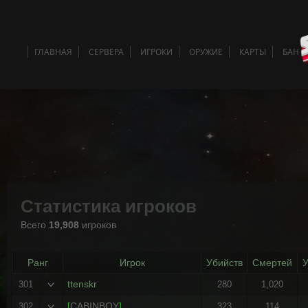
ГЛАВНАЯ
СЕРВЕРА
ИГРОКИ
ОРУЖИЕ
КАРТЫ
БАН 
Статистика игроков
Всего
19,908
игроков
Ранг
Игрок
Убийств
Смертей
ttenskr
301
280
1,020
[
CABINBOY
]
302
323
114