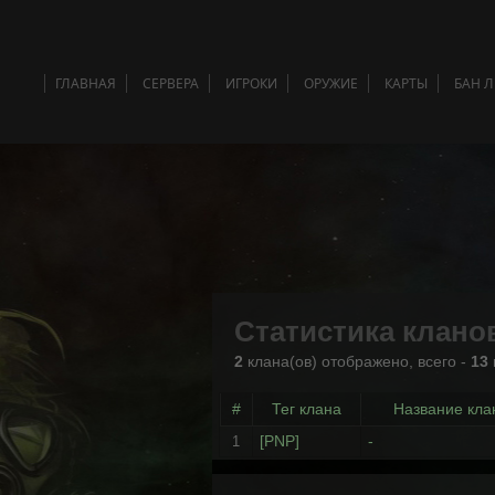
ГЛАВНАЯ
СЕРВЕРА
ИГРОКИ
ОРУЖИЕ
КАРТЫ
БАН 
Статистика клано
2
клана(ов) отображено, всего -
13
#
Тег клана
Название кла
[PNP]
-
1