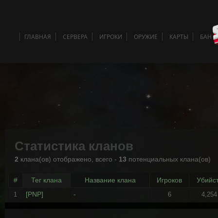
ГЛАВНАЯ
СЕРВЕРА
ИГРОКИ
ОРУЖИЕ
КАРТЫ
БАН 
Статистика кланов
2
клана(ов) отображено, всего -
13
потенциальных клана(ов)
#
Тег клана
Название клана
Игроков
Убийс
[PNP]
-
1
6
4,254