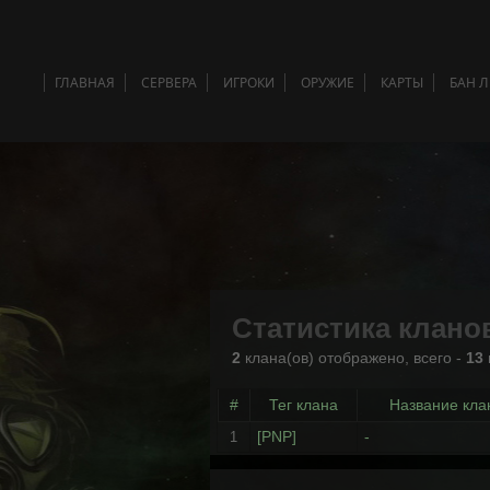
ГЛАВНАЯ
СЕРВЕРА
ИГРОКИ
ОРУЖИЕ
КАРТЫ
БАН 
Статистика клано
2
клана(ов) отображено, всего -
13
#
Тег клана
Название кла
[PNP]
-
1