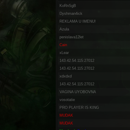
KoRnSgB
Dyshman4ick
REKLAMA U IMENU!
Azula
penislava12let
Cain
xLear
143.42.54.115:27012
143.42.54.115:27012
xdxdxd
143.42.54.115:27012
VAGINA UYOBOVNA
vosotatie
PRO PLAYER IS KING
MUDAK
MUDAK