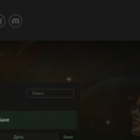
бане
Дата
Кики