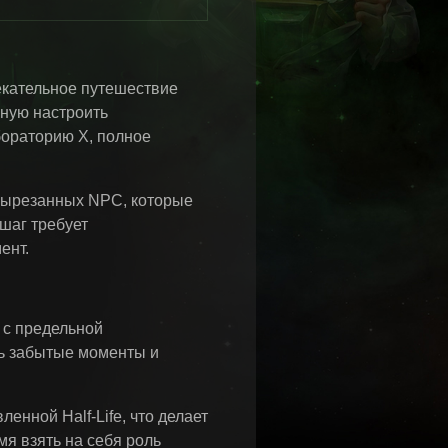
екательное путешествие
чную настроить
бораторию X, полное
 вырезанных NPC, которые
шаг требует
ент.
 с предельной
ть забытые моменты и
енной Half-Life, что делает
я взять на себя роль