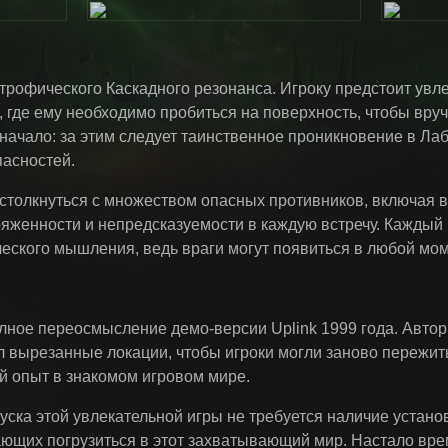
строфического Каскадного резонанса. Игроку предстоит увл
 где ему необходимо пробиться на поверхность, чтобы вру
 начало: за этим следует таинственное проникновение в Ла
пасностей.
 столкнуться с множеством опасных противников, включая
женности и непредсказуемости в каждую встречу. Каждый 
ческого мышления, ведь враги могут появиться в любой мом
олное переосмысление демо-версии Uplink 1999 года. Автор
 вырезанные локации, чтобы игроки могли заново пережи
й опыт в знакомом игровом мире.
уска этой увлекательной игры не требуется наличие установл
ающих погрузиться в этот захватывающий мир. Настало врем