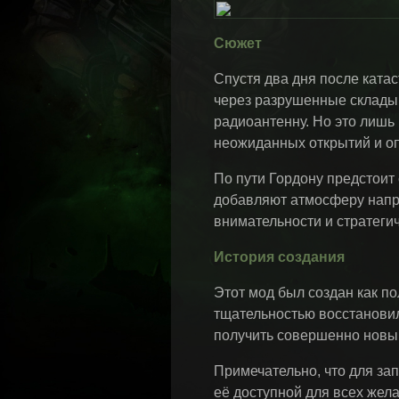
Сюжет
Cпустя два дня после ката
через разрушенные склады,
радиоантенну. Но это лишь
неожиданных открытий и о
По пути Гордону предстоит
добавляют атмосферу напря
внимательности и стратеги
История создания
Этот мод был создан как п
тщательностью восстановил
получить совершенно новы
Примечательно, что для зап
её доступной для всех жел